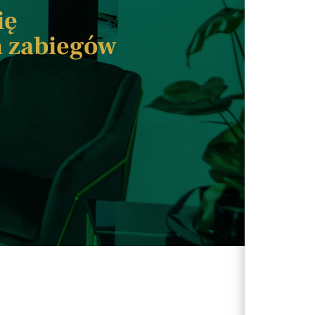
ię
m zabiegów