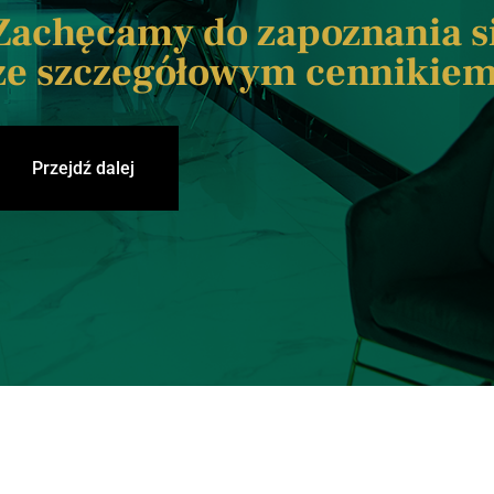
Zachęcamy do zapoznania s
ze szczegółowym cennikie
Przejdź dalej