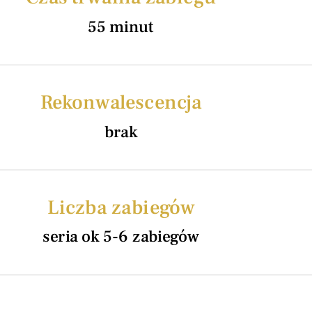
Zabiegi trychologiczne
Dermat
55 minut
Ginekologia estetyczna
Blefar
Masaże i rytuały SPA
Fizjote
CENNIK ZABIEGÓW
Rekonwalescencja
SZKOLENIA- DEPILACJA LASE
brak
Wyślij wiadomość
WYNAJEM LASERÓW MEDYCZN
Liczba zabiegów
KONTAKT
seria ok 5-6 zabiegów