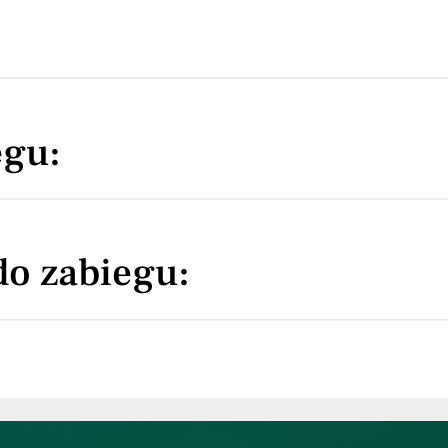
egu:
do zabiegu: