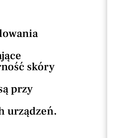
ologia / dermatochirurgia
oplastyka powiek
rapia i rehabilitacja medyczna
lowania
ające
ROWA
drność skóry
YCH
ą przy
h urządzeń.