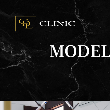
M
s
MODEL