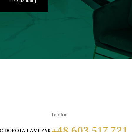
Przejdź dalej
Telefon
+48 603 517 721
IC DOROTA LAMCZYK