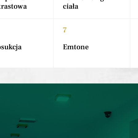
trastowa
ciała
7
osukcja
Emtone