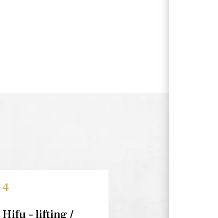
4
Hifu – lifting /