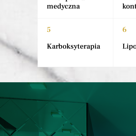
medyczna
kon
5
6
Karboksyterapia
Lip