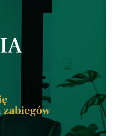
IA
ię
m zabiegów