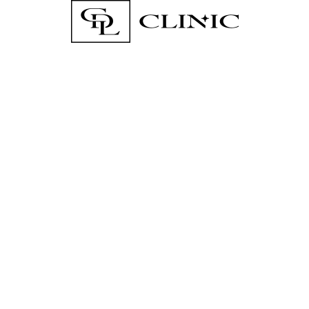
Social media
Adres
CDL CLINIC DOROTA LAMCZYK
UL. KOKOSZYCKA 176
WODZISŁAW ŚLĄSKI 44-313
Mapa dojazdu