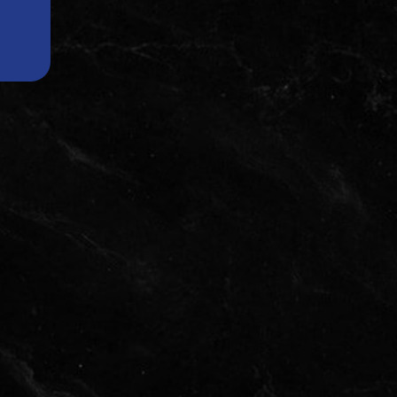
CENNIK ZABIEGÓW
SZKOLENIA- DEPILACJA
LASEROWA
WYNAJEM LASERÓW
MEDYCZNYCH
KONTAKT