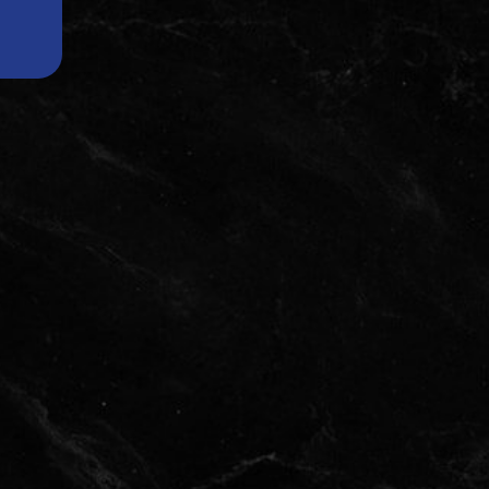
CENNIK ZABIEGÓW
SZKOLENIA- DEPILACJA
LASEROWA
WYNAJEM LASERÓW
MEDYCZNYCH
KONTAKT