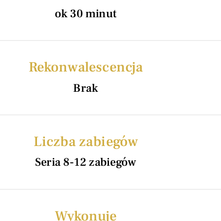
Zabiegi trychologiczne
Dermat
ok 30 minut
Ginekologia estetyczna
Blefar
Masaże i rytuały SPA
Fizjote
CENNIK ZABIEGÓW
Rekonwalescencja
Brak
SZKOLENIA- DEPILACJA LASE
Wyślij wiadomość
WYNAJEM LASERÓW MEDYCZN
Liczba zabiegów
KONTAKT
Seria 8-12 zabiegów
Wykonuje