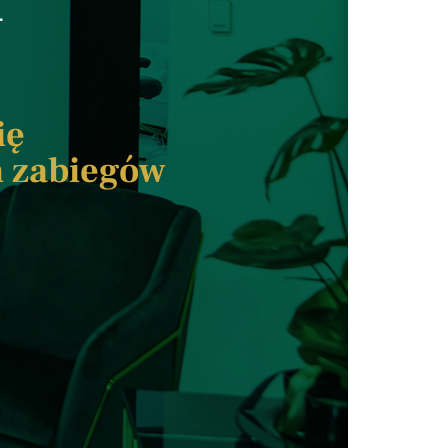
J
ię
m zabiegów