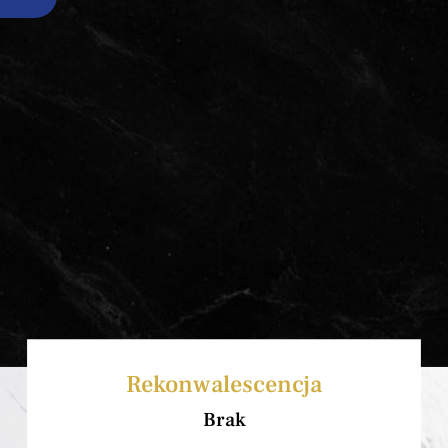
CENNIK ZABIEGÓW
SZKOLENIA- DEPILACJA
LASEROWA
WYNAJEM LASERÓW
MEDYCZNYCH
KONTAKT
Rekonwalescencja
Brak