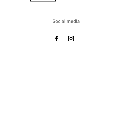
Social media
Adres
CDL CLINIC DOROTA LAMCZYK
UL. KOKOSZYCKA 176
WODZISŁAW ŚLĄSKI 44-313
Mapa dojazdu
Telefon