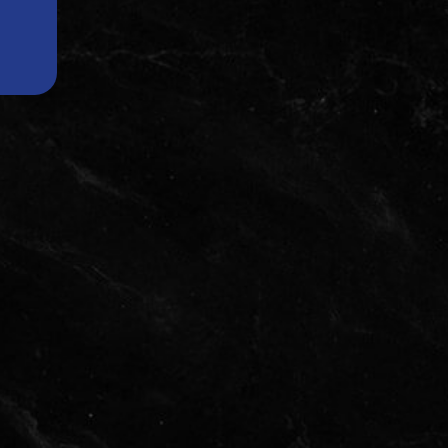
CENNIK ZABIEGÓW
SZKOLENIA- DEPILACJA
LASEROWA
WYNAJEM LASERÓW
MEDYCZNYCH
KONTAKT