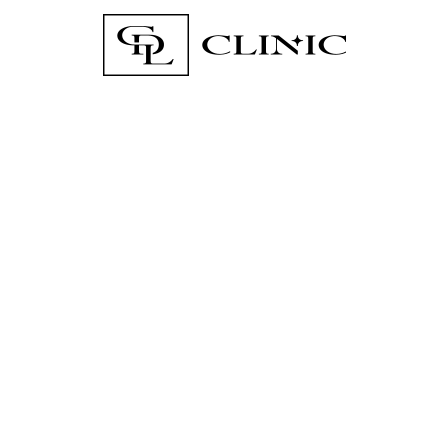
Social media
Adres
CDL CLINIC DOROTA LAMCZYK
UL. KOKOSZYCKA 176
WODZISŁAW ŚLĄSKI 44-313